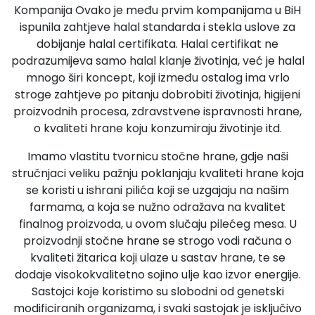
Kompanija Ovako je među prvim kompanijama u BiH
ispunila zahtjeve halal standarda i stekla uslove za
dobijanje halal certifikata. Halal certifikat ne
podrazumijeva samo halal klanje životinja, već je halal
mnogo širi koncept, koji između ostalog ima vrlo
stroge zahtjeve po pitanju dobrobiti životinja, higijeni
proizvodnih procesa, zdravstvene ispravnosti hrane,
o kvaliteti hrane koju konzumiraju životinje itd.
Imamo vlastitu tvornicu stočne hrane, gdje naši
stručnjaci veliku pažnju poklanjaju kvaliteti hrane koja
se koristi u ishrani pilića koji se uzgajaju na našim
farmama, a koja se nužno odražava na kvalitet
finalnog proizvoda, u ovom slučaju pilećeg mesa. U
proizvodnji stočne hrane se strogo vodi računa o
kvaliteti žitarica koji ulaze u sastav hrane, te se
dodaje visokokvalitetno sojino ulje kao izvor energije.
Sastojci koje koristimo su slobodni od genetski
modificiranih organizama, i svaki sastojak je isključivo