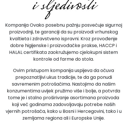
i sljedivosti
Kompanija Ovako posebnu pažnju posvećuje sigurnoj
proizvodnji, te garanciji da su proizvodi vrhunskog
kvaltieta i zdravstveno ispravni. Kroz provođenje
dobre higijenske i proizvođačke prakse, HACCP i
HALAL certifikata zaokružujemo cjelokupni sistem
kontrole od farme do stola.
Ovim pristupom kompanija uspijeva da očuva
prepoznatljivi ukus tradicije, te da ga ponudi
savremenim potrošačima. Nastojimo da našim
konzumentima uvijek pružimo više i bolje, a potvrda
tome je i stalno proširivanje asortimana proizvoda
koji već godinama zadovoljavaju potrebe naših
vjernih potrošača, kako u Bosni i Hercegovini, tako i u
zemljama regiona ali i Europske Unije.