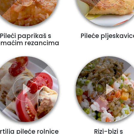
Pileći paprikaš s
Pileće pljeskavic
maćim rezancima
rtilja pileće rolnice
Rizi-bizi s