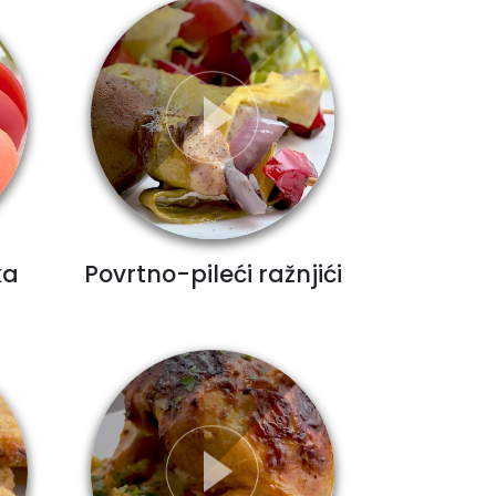
ka
Povrtno-pileći ražnjići