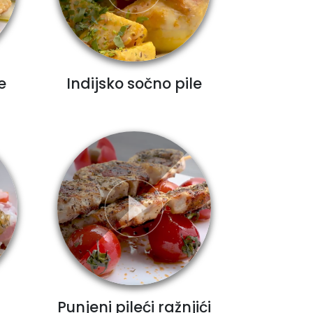
e
Indijsko sočno pile
Punjeni pileći ražnjići