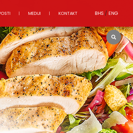
BHS
/
ENG
OSTI
MEDIJI
KONTAKT