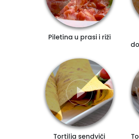
Piletina u prasi i riži
do
Tortilja sendviči
To