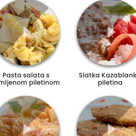
Pasta salata s
Slatka Kazablan
mljenom piletinom
piletina