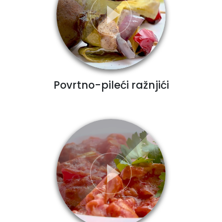
Povrtno-pileći ražnjići